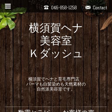
046-858-1258
Contact
横須賀ヘナ
美容室
Ｋダッシュ
横須賀でヘナと育毛専門店
パーマも白髪染めも天然素材の
自然派美容室です。