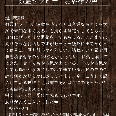
数霊セラピー お客様の声
越川茂美様
数霊セラピー、波動を整えるとは普通ならとても大
変で未知な事であるにも拘らず測定をしてもらい、
自分にぴったりな調整をしてもらえる、ここまでは
ありそうなお話しですがセラピー後外に出てから車
で信号に一度も引っかからない、訪ねていく家で用
事を済ませるのが10秒とかからない上に落ち着いて
できた。暑くてもやる気が出ている、そのやる気が
とても穏やかな気持ちで出て来ている。私の中の余
計な何かが明らかに減っています。今、こうして記
入している動作さえ以前であれば苦痛であったがと
ても自然に出来ている。
暫くしたら又、受けてみるつもりです。
ありがとうございました❤️
あっちゃん様
「数霊セラピーを受講し転写した水を毎日大切に飲んでいます。
私は