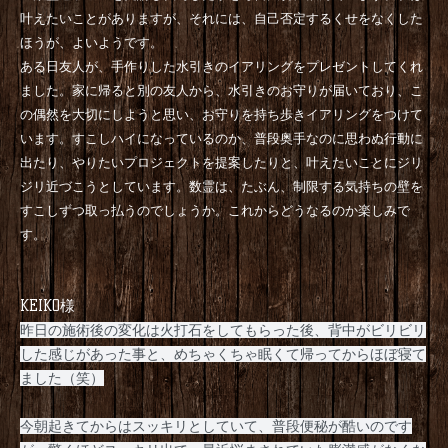
叶えたいことがありますが、それには、
自己否定するくせをなくした
ほうが、よいようです。
ある日友人が、
手作りした水引きのイアリングをプレゼントしてくれ
ました。
家に帰ると別の友人から、水引きのお守りが届いており、
こ
の偶然を大切にしようと思い、
お守りを持ち歩きイアリングをつけて
います。
すこしハイになっているのか、
普段奥手なのに思わぬ行動に
出たり、
やりたいプロジェクトを提案したりと、
叶えたいことにジリ
ジリ近づこうとしています。数霊は、たぶん、
制限する気持ちの壁を
すこしずつ取っ払うのでしょうか。
これからどうなるのか楽しみで
す。
KEIKO様
昨日の施術後の変化は火打石をしてもらった後、背中がビリビリ
した感じがあった事と、めちゃくちゃ眠くて帰ってからほぼ寝て
ました（笑）
今朝起きてからはスッキリとしていて、普段便秘が酷いのです