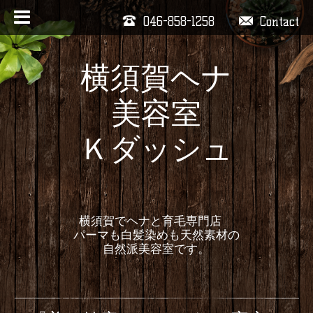
046-858-1258
Contact
横須賀ヘナ
美容室
Ｋダッシュ
横須賀でヘナと育毛専門店
パーマも白髪染めも天然素材の
自然派美容室です。