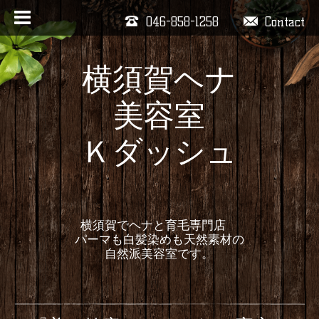
046-858-1258
Contact
横須賀ヘナ
美容室
Ｋダッシュ
横須賀でヘナと育毛専門店
パーマも白髪染めも天然素材の
自然派美容室です。