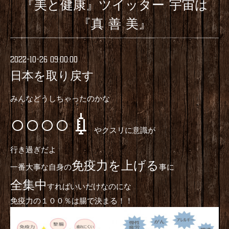
『美と健康』ツイッター 宇宙は
『真 善 美』
2022-10-26 09:00:00
日本を取り戻す
みんなどうしちゃったのかな
○○○○💉
やクスリに意識が
行き過ぎだよ
免疫力を上げる
一番大事な自身の
事に
全集中
すればいいだけなのにな
免疫力の１００％は腸で決まる！！