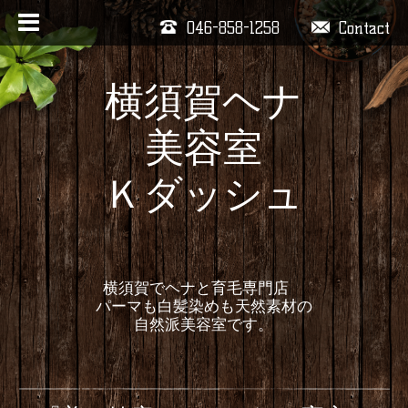
046-858-1258
Contact
横須賀ヘナ
美容室
Ｋダッシュ
横須賀でヘナと育毛専門店
パーマも白髪染めも天然素材の
自然派美容室です。