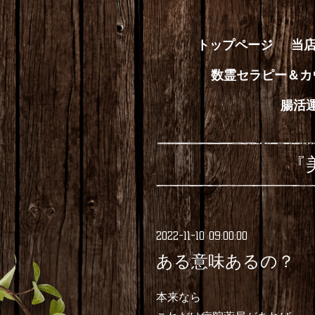
トップページ
当
数霊セラピー＆カ
腸活
『
2022-11-10 09:00:00
ある意味あるの？
本来なら