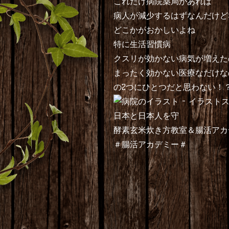
これだけ病院薬局があれば
病人が減少するはずなんだけど
どこかがおかしいよね
特に生活習慣病
クスリが効かない病気が増えた
まったく効かない医療なだけな
の2つにひとつだと思わない！
日本と日本人を守
酵素玄米炊き方教室＆腸活アカ
＃腸活アカデミー＃