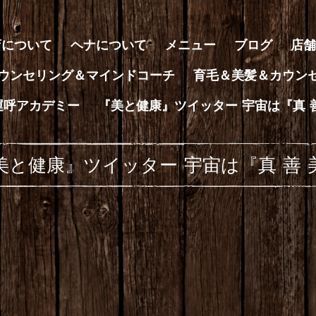
店について
ヘナについて
メニュー
ブログ
店舗
ウンセリング＆マインドコーチ
育毛＆美髪＆カウン
運呼アカデミー
『美と健康』ツイッター 宇宙は『真 
美と健康』ツイッター 宇宙は『真 善 