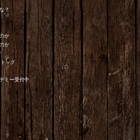
な？
のか
のか
？
デミー受付中