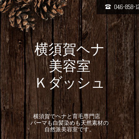
046-858-1
横須賀ヘナ
美容室
Ｋダッシュ
横須賀でヘナと育毛専門店
パーマも白髪染めも天然素材の
自然派美容室です。