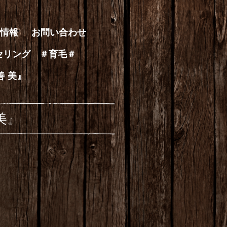
情報
お問い合わせ
セリング ＃育毛＃
善 美』
美』