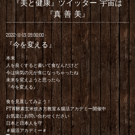
『美と健康』ツイッター 宇宙は
『真 善 美』
2022-11-13 09:00:00
『今を変える』
本来
人を良くすると書いて食なんだけど
今は病気の元が食になっちゃったね
未来を変えようと思ったら
『今を変える』
食を見直してみよう！
FTW酵素玄米炊き方教室＆腸活アカデミー開催中
お気楽にお問い合わせください
日本と日本人を守
＃腸活アカデミー＃