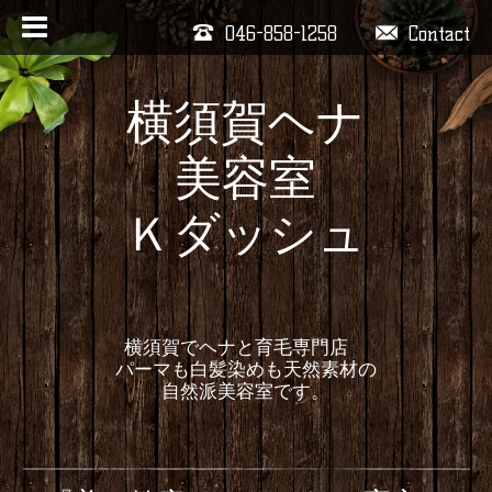
046-858-1258
Contact
横須賀ヘナ
美容室
Ｋダッシュ
横須賀でヘナと育毛専門店
パーマも白髪染めも天然素材の
自然派美容室です。