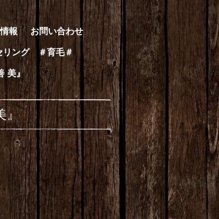
情報
お問い合わせ
セリング ＃育毛＃
善 美』
美』