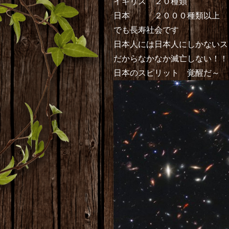
イギリス ２０種類
日本 ２０００種類以上
でも長寿社会です
日本人には日本人にしかないス
だからなかなか滅亡しない！！
日本のスピリット 覚醒だ～