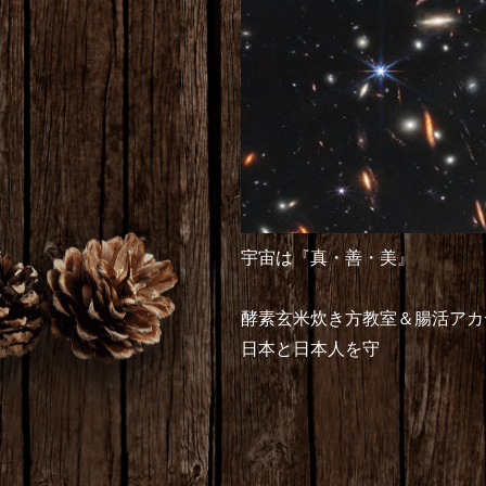
宇宙は『真・善・美』
酵素玄米炊き方教室＆腸活アカ
日本と日本人を守