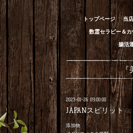
トップページ
当
数霊セラピー＆カ
腸活
『
2023-01-26 09:00:00
JAPANスピリット
添加物