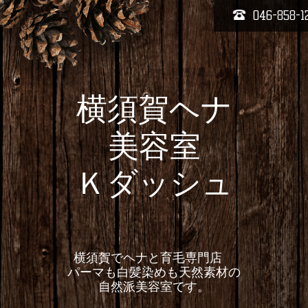
046-858-1
横須賀ヘナ
美容室
Ｋダッシュ
横須賀でヘナと育毛専門店
パーマも白髪染めも天然素材の
自然派美容室です。