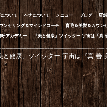
店について
ヘナについて
メニュー
ブログ
店舗
ウンセリング＆マインドコーチ
育毛＆美髪＆カウン
運呼アカデミー
『美と健康』ツイッター 宇宙は『真 
美と健康』ツイッター 宇宙は『真 善 