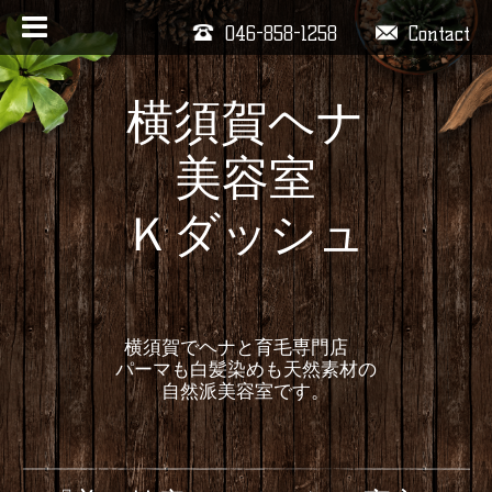
046-858-1258
Contact
横須賀ヘナ
美容室
Ｋダッシュ
横須賀でヘナと育毛専門店
パーマも白髪染めも天然素材の
自然派美容室です。