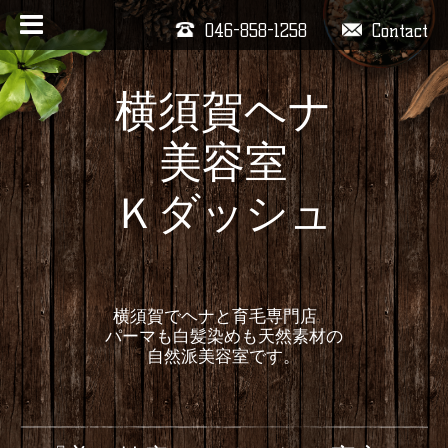
046-858-1258
Contact
横須賀ヘナ
美容室
Ｋダッシュ
横須賀でヘナと育毛専門店
パーマも白髪染めも天然素材の
自然派美容室です。