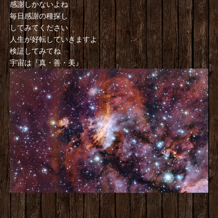
感謝しかないよね
毎日感謝の種探し
してみてください
人生が好転していきますよ
検証してみてね
宇宙は『真・善・美』