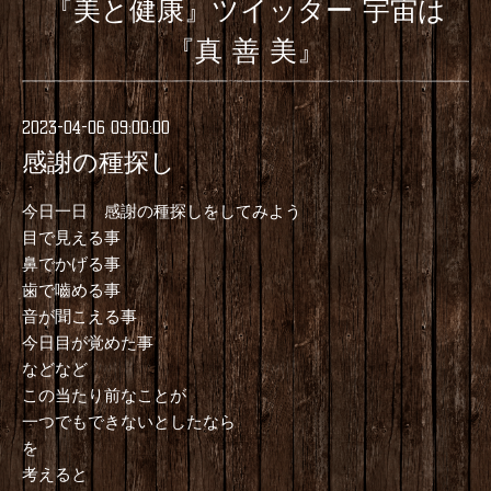
『美と健康』ツイッター 宇宙は
『真 善 美』
2023-04-06 09:00:00
感謝の種探し
今日一日 感謝の種探しをしてみよう
目で見える事
鼻でかげる事
歯で嚙める事
音が聞こえる事
今日目が覚めた事
などなど
この当たり前なことが
一つでもできないとしたなら
を
考えると