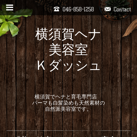
046-858-1258
Contact
横須賀ヘナ
美容室
Ｋダッシュ
横須賀でヘナと育毛専門店
パーマも白髪染めも天然素材の
自然派美容室です。