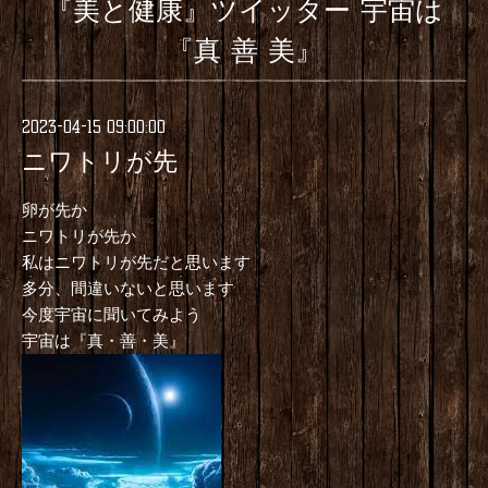
『美と健康』ツイッター 宇宙は
『真 善 美』
2023-04-15 09:00:00
ニワトリが先
卵が先か
ニワトリが先か
私はニワトリが先だと思います
多分、間違いないと思います
今度宇宙に聞いてみよう
宇宙は『真・善・美』