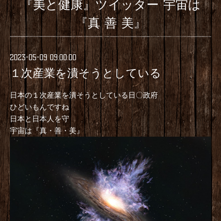
『美と健康』ツイッター 宇宙は
『真 善 美』
2023-05-09 09:00:00
１次産業を潰そうとしている
日本の１次産業を潰そうとしている日〇政府
ひどいもんですね
日本と日本人を守
宇宙は『真・善・美』