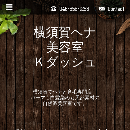
046-858-1258
Contact
横須賀ヘナ
美容室
Ｋダッシュ
横須賀でヘナと育毛専門店
パーマも白髪染めも天然素材の
自然派美容室です。