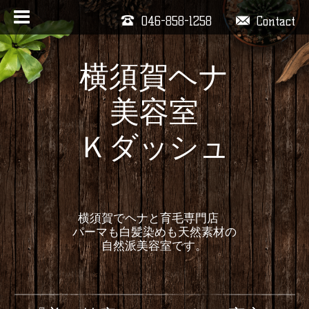
046-858-1258
Contact
横須賀ヘナ
美容室
Ｋダッシュ
横須賀でヘナと育毛専門店
パーマも白髪染めも天然素材の
自然派美容室です。