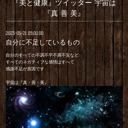
『美と健康』ツイッター 宇宙は
『真 善 美』
2023-05-21 09:00:00
自分に不足しているもの
自分のすべての不調不平不満不安など
すべてのネガティブな感情はすべて
感謝不足が原因です
宇宙は『真・善・美』