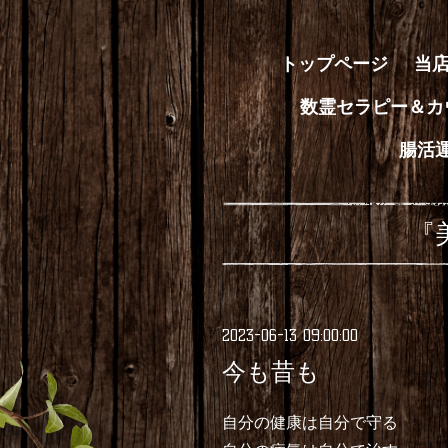
トップページ
当
数霊セラピー＆カ
腸活
『
2023-06-13 09:00:00
今も昔も
自分の健康は自分で守る