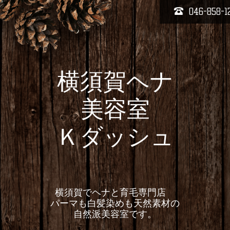
046-858-1
横須賀ヘナ
美容室
Ｋダッシュ
横須賀でヘナと育毛専門店
パーマも白髪染めも天然素材の
自然派美容室です。