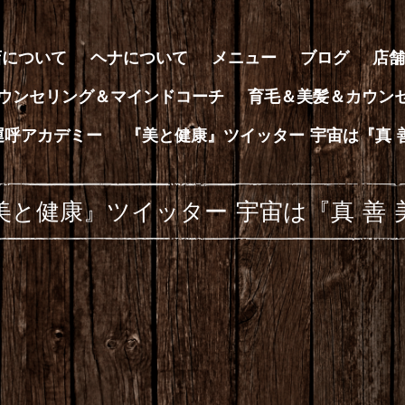
店について
ヘナについて
メニュー
ブログ
店舗
ウンセリング＆マインドコーチ
育毛＆美髪＆カウン
運呼アカデミー
『美と健康』ツイッター 宇宙は『真 
美と健康』ツイッター 宇宙は『真 善 