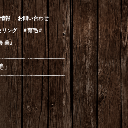
情報
お問い合わせ
セリング ＃育毛＃
善 美』
美』