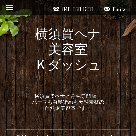
046-858-1258
Contact
横須賀ヘナ
美容室
Ｋダッシュ
横須賀でヘナと育毛専門店
パーマも白髪染めも天然素材の
自然派美容室です。