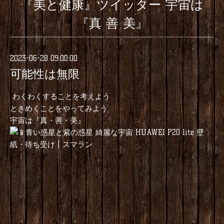
『美と健康』ツイッター 宇宙は
『真 善 美』
2023-06-28 09:00:00
可能性は無限
わくわくすることを考えよう
ときめくことをやってみよう
宇宙は『真・善・美』