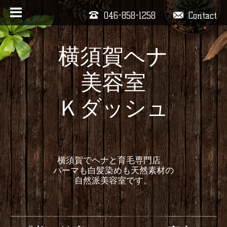
046-858-1258
Contact
横須賀ヘナ
美容室
Ｋダッシュ
横須賀でヘナと育毛専門店
パーマも白髪染めも天然素材の
自然派美容室です。