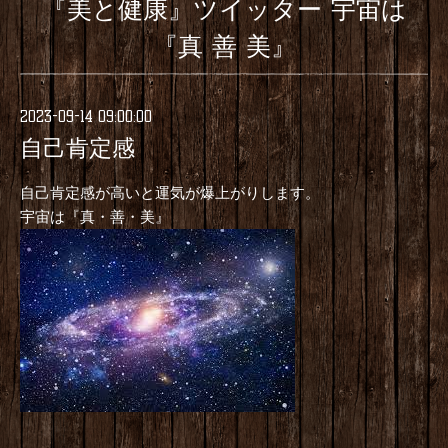
『美と健康』ツイッター 宇宙は
『真 善 美』
2023-09-14 09:00:00
自己肯定感
自己肯定感が高いと運気が爆上がりします。
宇宙は『真・善・美』