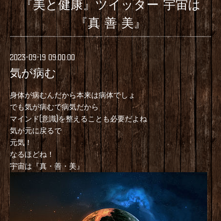
『美と健康』ツイッター 宇宙は
『真 善 美』
2023-09-19 09:00:00
気が病む
身体が病むんだから本来は病体でしょ
でも気が病むで病気だから
マインド(意識)を整えることも必要だよね
気が元に戻るで
元気！
なるほどね！
宇宙は『真・善・美』