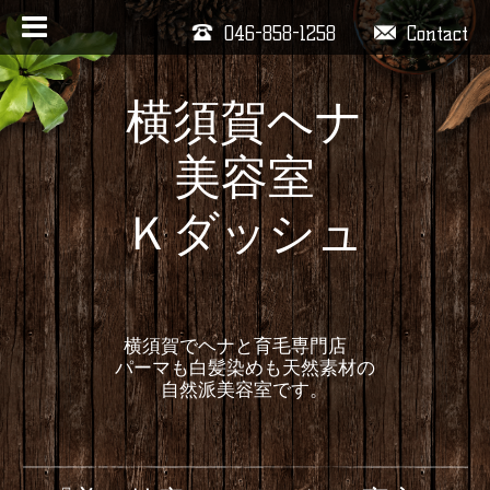
046-858-1258
Contact
横須賀ヘナ
美容室
Ｋダッシュ
横須賀でヘナと育毛専門店
パーマも白髪染めも天然素材の
自然派美容室です。