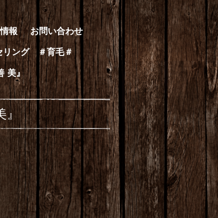
情報
お問い合わせ
セリング ＃育毛＃
善 美』
美』