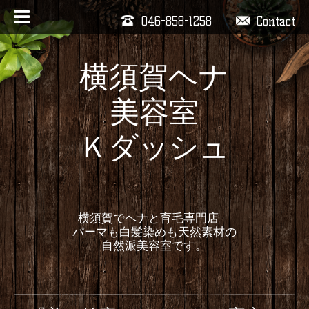
046-858-1258
Contact
横須賀ヘナ
美容室
Ｋダッシュ
横須賀でヘナと育毛専門店
パーマも白髪染めも天然素材の
自然派美容室です。