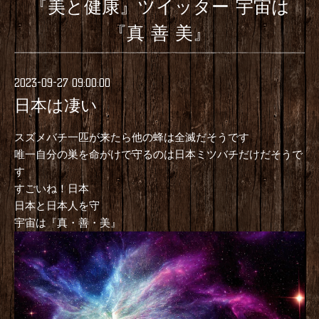
『美と健康』ツイッター 宇宙は
『真 善 美』
2023-09-27 09:00:00
日本は凄い
スズメバチ一匹が来たら他の蜂は全滅だそうです
唯一自分の巣を命がけで守るのは日本ミツバチだけだそうで
す
すごいね！日本
日本と日本人を守
宇宙は『真・善・美』