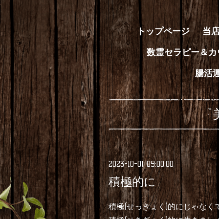
トップページ
当
数霊セラピー＆カ
腸活
『
2023-10-01 09:00:00
積極的に
積極(せっきょく)的にじゃなく