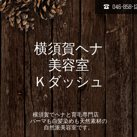
046-858-1
横須賀ヘナ
美容室
Ｋダッシュ
横須賀でヘナと育毛専門店
パーマも白髪染めも天然素材の
自然派美容室です。