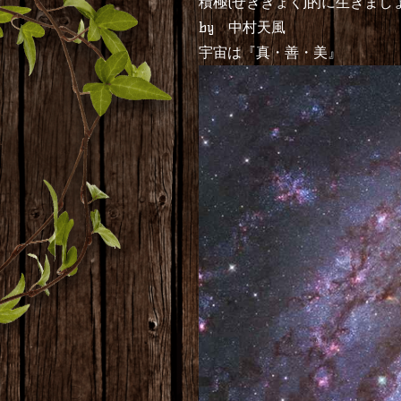
積極(せきぎょく)的に生きまし
by 中村天風
宇宙は『真・善・美』