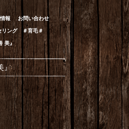
情報
お問い合わせ
セリング ＃育毛＃
善 美』
美』