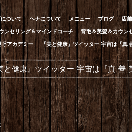
店について
ヘナについて
メニュー
ブログ
店舗
ウンセリング＆マインドコーチ
育毛＆美髪＆カウン
運呼アカデミー
『美と健康』ツイッター 宇宙は『真 
美と健康』ツイッター 宇宙は『真 善 
て