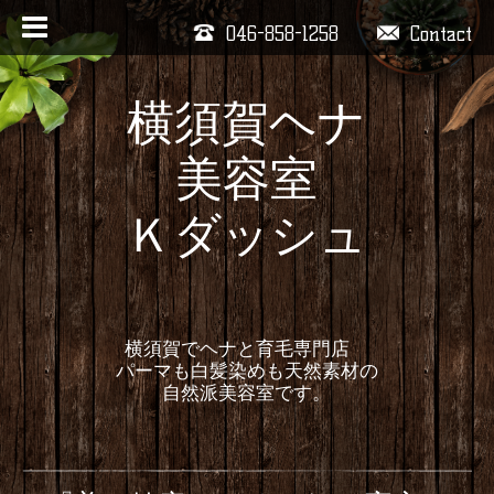
046-858-1258
Contact
横須賀ヘナ
美容室
Ｋダッシュ
横須賀でヘナと育毛専門店
パーマも白髪染めも天然素材の
自然派美容室です。