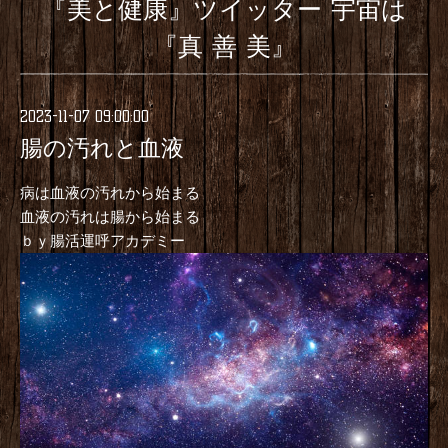
『美と健康』ツイッター 宇宙は
『真 善 美』
2023-11-07 09:00:00
腸の汚れと血液
病は血液の汚れから始まる
血液の汚れは腸から始まる
ｂｙ腸活運呼アカデミー