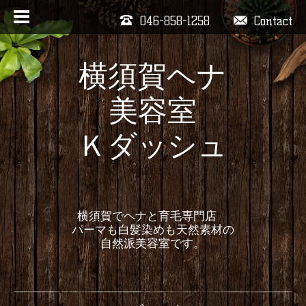
046-858-1258
Contact
横須賀ヘナ
美容室
Ｋダッシュ
横須賀でヘナと育毛専門店
パーマも白髪染めも天然素材の
自然派美容室です。