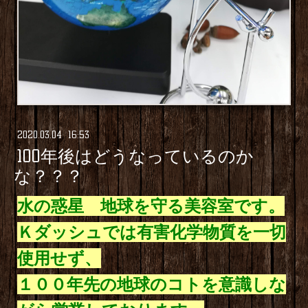
2020
.
03
.
04 16:53
100年後はどうなっているのか
な？？？
水の惑星 地球を守る美容室です。
Ｋダッシュでは有害化学物質を一切
使用せず、
１００年先の地球のコトを意識しな