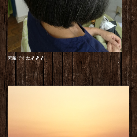
素敵ですね🎵🎵🎵