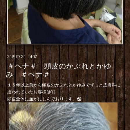
2019
.
07
.
20 14:07
＃ヘナ＃ 頭皮のかぶれとかゆ
み ＃ヘナ＃
１５年以上前から頭皮のかぶれとかゆみでずっと皮膚科に
通われていたお客様😢⤵️⤵️
頭皮全体に血がにじんでおります。😱