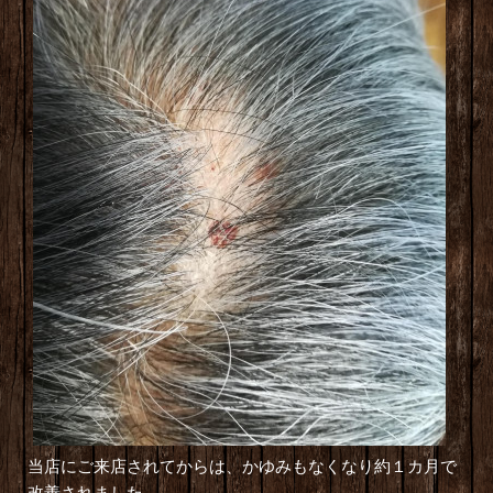
当店にご来店されてからは、かゆみもなくなり約１カ月で
改善されました。