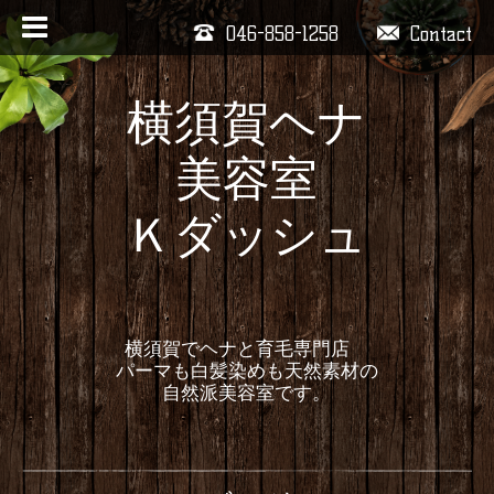
046-858-1258
Contact
横須賀ヘナ
美容室
Ｋダッシュ
横須賀でヘナと育毛専門店
パーマも白髪染めも天然素材の
自然派美容室です。