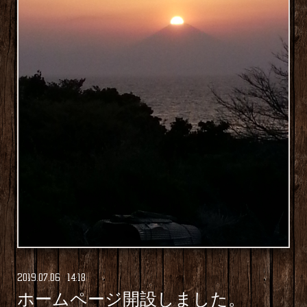
2019
.
07
.
06 14:18
ホームページ開設しました。